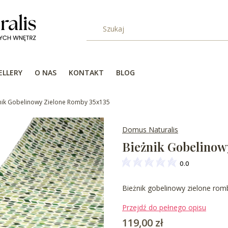
ELLERY
O NAS
KONTAKT
BLOG
nik Gobelinowy Zielone Romby 35x135
Domus Naturalis
Bieżnik Gobelinow
0.0
Bieżnik gobelinowy zielone ro
Przejdź do pełnego opisu
Cena
119,00 zł