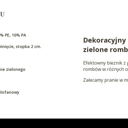
TU
% PE, 10% PA
Dekoracyjny 
inięcie, stopka 2 cm.
zielone rom
Efektowny bieżnik z
rombów w różnych o
nie zielonego
Zalecamy pranie w m
elofanowy