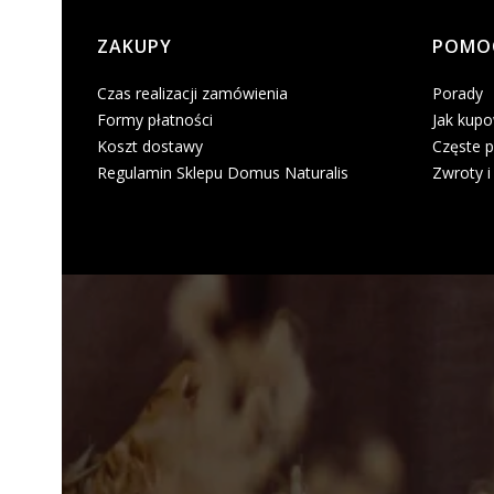
Linki w stopce
ZAKUPY
POMO
Czas realizacji zamówienia
Porady
Formy płatności
Jak kup
Koszt dostawy
Częste p
Regulamin Sklepu Domus Naturalis
Zwroty i