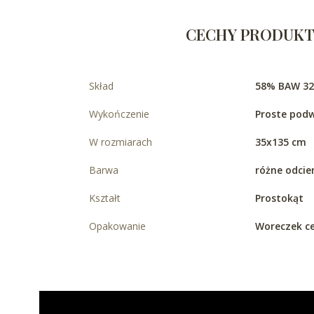
CECHY PRODUK
Skład
58% BAW 32
Wykończenie
Proste podw
W rozmiarach
35x135 cm
Barwa
różne odcie
Kształt
Prostokąt
Opakowanie
Woreczek c