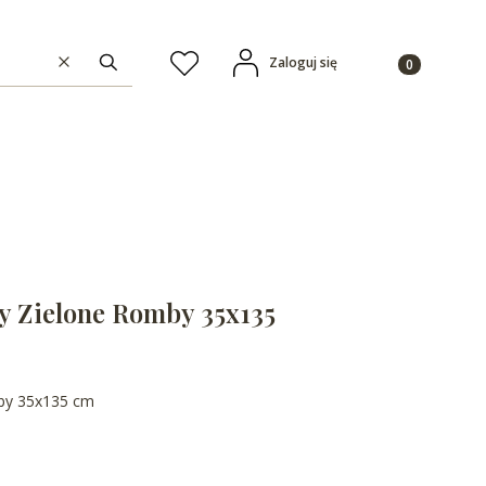
Produkty w ko
Zaloguj się
Ulubione
Wyczyść
Szukaj
y Zielone Romby 35x135
mby 35x135 cm