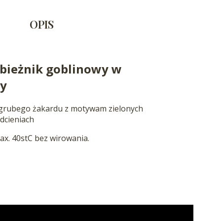
OPIS
bieżnik goblinowy w
by
 grubego żakardu z motywam zielonych
dcieniach
ax. 40stC bez wirowania.