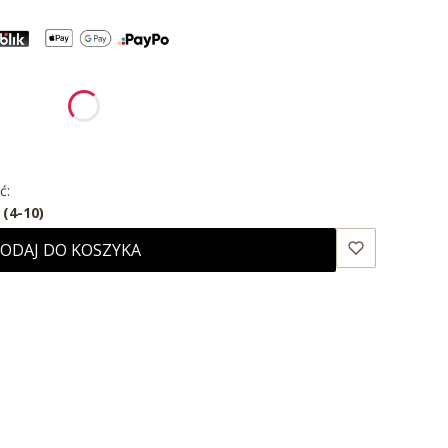
:
nić się ceną
ć:
 (4-10)
ODAJ DO KOSZYKA