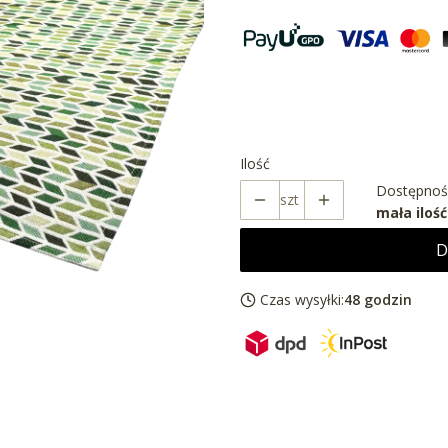
Wybierz wariant produktu
Poszczególne warianty mogą róż
Ilość
Dostępnoś
szt
mała ilość
D
Czas wysyłki:
48 godzin