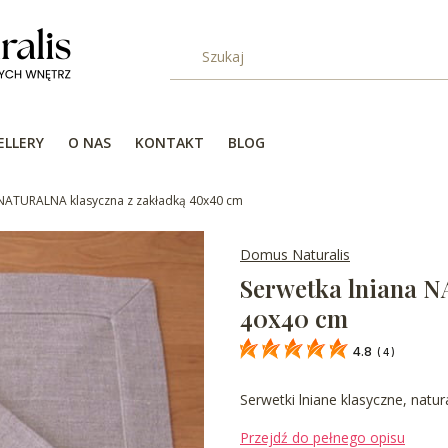
ELLERY
O NAS
KONTAKT
BLOG
 NATURALNA klasyczna z zakładką 40x40 cm
Domus Naturalis
Serwetka lniana 
40x40 cm
4.8
(
4
)
Serwetki lniane klasyczne, natur
Przejdź do pełnego opisu