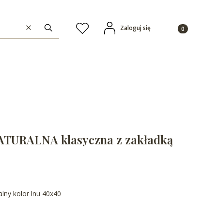
Produkty w ko
Zaloguj się
Ulubione
Wyczyść
Szukaj
NATURALNA klasyczna z zakładką
alny kolor lnu 40x40