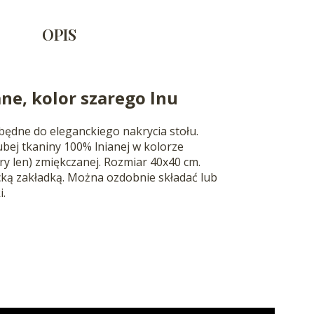
OPIS
ane, kolor szarego lnu
będne do eleganckiego nakrycia stołu.
ubej tkaniny 100% lnianej w kolorze
ry len) zmiękczanej. Rozmiar 40x40 cm.
ą zakładką. Można ozdobnie składać lub
i.