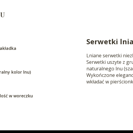
TU
Serwetki lni
zakładka
Lniane serwetki niez
Serwetki uszyte z gr
naturalnego lnu (sza
alny kolor lnu)
Wykończone eleganck
wkładać w pierścionk
lość w woreczku