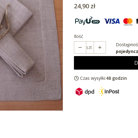
Cena
24,90 zł
Ilość
Dostępnoś
szt
pojedyncz
D
Czas wysyłki:
48 godzin