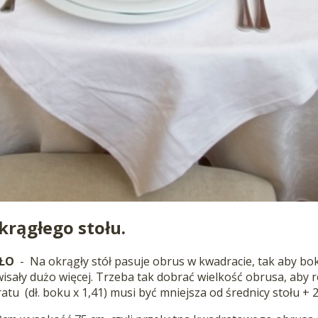
rągłego stołu.
OŁO
- Na okrągły stół pasuje obrus w kwadracie, tak aby bok
isały dużo więcej. Trzeba tak dobrać wielkość obrusa, aby r
atu (dł. boku x 1,41) musi być mniejsza od średnicy stołu + 