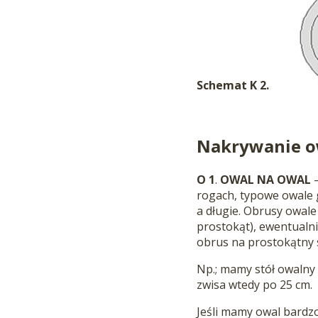
Schemat K 2.
Nakrywanie o
O 1
.
OWAL NA OWAL
–
rogach, typowe owale 
a długie. Obrusy owale
prostokąt), ewentualn
obrus na prostokątny s
Np.; mamy stół owalny 
zwisa wtedy po 25 cm.
Jeśli mamy owal bardzo