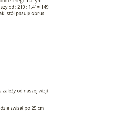
 położonego na tym
y od : 210 : 1,41= 149
ki stół pasuje obrus
zależy od naszej wizji.
dzie zwisał po 25 cm