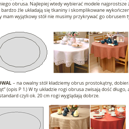
ego obrusa. Najlepiej wtedy wybierać modele najprostsze 
 bardzo źle układają się tkaniny i skomplikowane wykończeni
dy mam wyjątkowy stół nie musimy przykrywać go obrusem t
.
OWAL
– na owalny stół kładziemy obrus prostokątny, dobier
” (opis P 1.) W ty układzie rogi obrusa zwisają dość długo, 
tandard czyli ok. 20 cm rogi wyglądają dobrze.