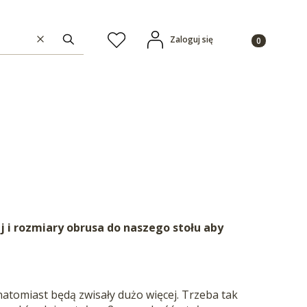
Produkty w ko
Zaloguj się
Ulubione
Wyczyść
Szukaj
 i rozmiary obrusa do naszego stołu aby
atomiast będą zwisały dużo więcej. Trzeba tak