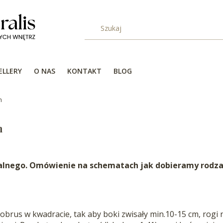
ELLERY
O NAS
KONTAKT
BLOG
h
h
walnego. Omówienie na schematach jak dobieramy rodzaj
rus w kwadracie, tak aby boki zwisały min.10-15 cm, rogi n