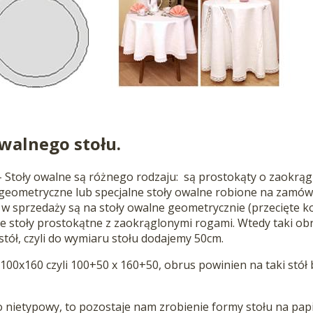
walnego stołu.
 Stoły owalne są różnego rodzaju: są prostokąty o zaokrągl
geometryczne lub specjalne stoły owalne robione na zamówi
 w sprzedaży są na stoły owalne geometrycznie (przecięte ko
ie stoły prostokątne z zaokrąglonymi rogami. Wtedy taki ob
tół, czyli do wymiaru stołu dodajemy 50cm.
100x160 czyli 100+50 x 160+50, obrus powinien na taki stół
 nietypowy, to pozostaje nam zrobienie formy stołu na papi