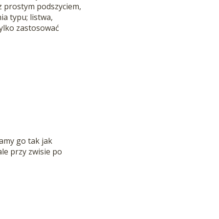
z prostym podszyciem,
a typu; listwa,
ylko zastosować
amy go tak jak
ale przy zwisie po