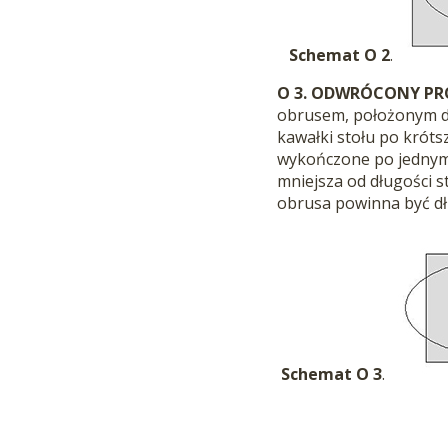
Schemat O 2
.
O 3.
ODWRÓCONY PR
obrusem, położonym dł
kawałki stołu po króts
wykończone po jednym
mniejsza od długości s
obrusa powinna być dłu
Schemat O 3
.