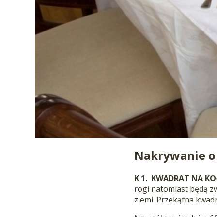
Nakrywanie ok
K 1. KWADRAT NA K
rogi natomiast będą zw
ziemi. Przekątna kwadr