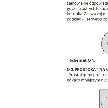
zamówienie odpowiedni
gdyż na ostrych łukach
koronka. Zazwyczaj g
podkładki, serwetki itp
Schemat O 1
.
O 2
.
PROSTOKAT NA 
„Prostokąt na prostokąt
bokach mniejszym niż s