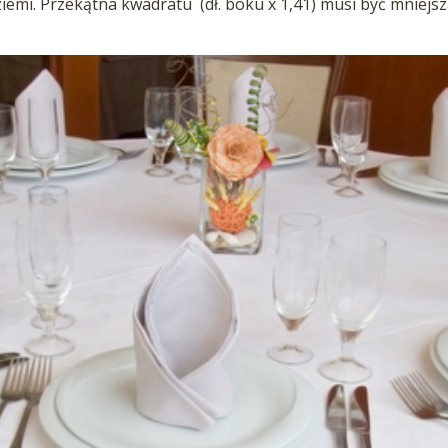
iemi. Przekątna kwadratu (dł. boku x 1,41) musi być mniejsz