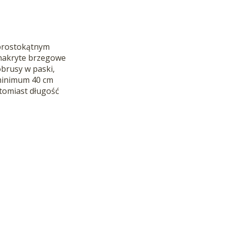
 prostokątnym
 nakryte brzegowe
obrusy w paski,
 minimum 40 cm
atomiast długość