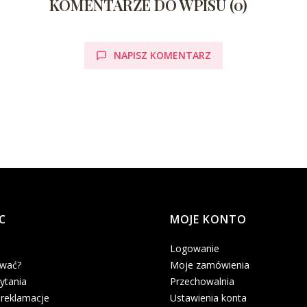
KOMENTARZE DO WPISU (0)
NAPISZ KOMENTARZ
C
MOJE KONTO
Logowanie
ować?
Moje zamówienia
ytania
Przechowalnia
 reklamacje
Ustawienia konta