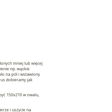
onych mniej lub więcej
enie np. wąskie
ło na pół i wstawiony
rus dobieramy jak
 być 150x210 w owalu,
erze i uszycie na