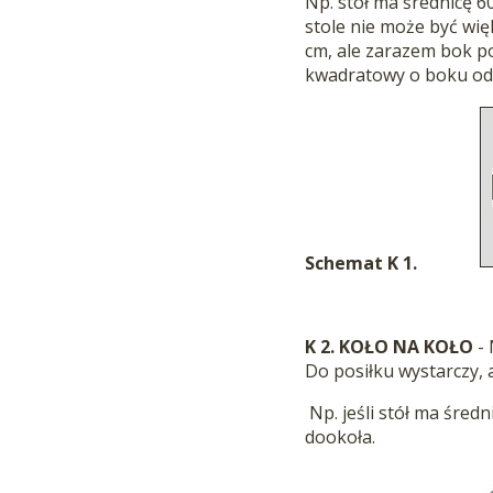
Np. stół ma średnicę 
stole nie może być wię
cm, ale zarazem bok po
kwadratowy o boku od 
Schemat K 1.
K 2. KOŁO NA KOŁO
- 
Do posiłku wystarczy, 
Np. jeśli stół ma śred
dookoła.