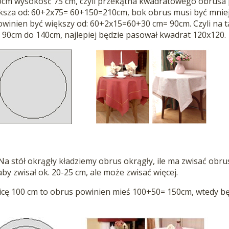
60cm wysokość 75 cm, czyli przekątna kwadratowego obrusa
ksza od: 60+2x75= 60+150=210cm, bok obrus musi być mniejsz
winien być większy od: 60+2x15=60+30 cm= 90cm. Czyli na ta
90cm do 140cm, najlepiej będzie pasował kwadrat 120x120.
Na stół okrągły kładziemy obrus okrągły, ile ma zwisać obrus 
aby zwisał ok. 20-25 cm, ale może zwisać więcej.
nicę 100 cm to obrus powinien mieś 100+50= 150cm, wtedy bę