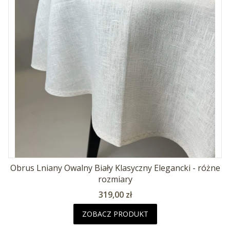
Obrus Lniany Owalny Biały Klasyczny Elegancki - różne
rozmiary
Cena
319,00 zł
ZOBACZ PRODUKT