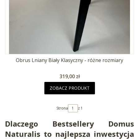
Obrus Lniany Biały Klasyczny - różne rozmiary
Cena
319,00 zł
ZOBACZ PRODUKT
Strona
z 1
Dlaczego Bestsellery Domus
Naturalis to najlepsza inwestycja