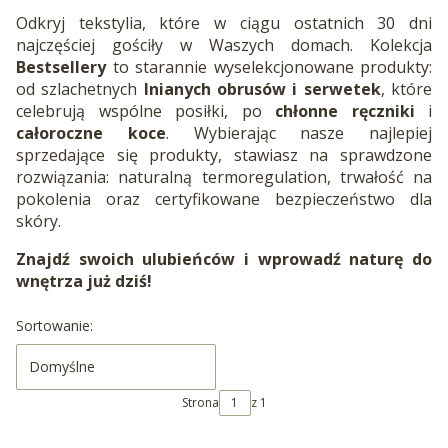
Odkryj tekstylia, które w ciągu ostatnich 30 dni
najczęściej gościły w Waszych domach. Kolekcja
Bestsellery
to starannie wyselekcjonowane produkty:
od szlachetnych
lnianych obrusów i serwetek
, które
celebrują wspólne posiłki, po
chłonne ręczniki
i
całoroczne koce
. Wybierając nasze najlepiej
sprzedające się produkty, stawiasz na sprawdzone
rozwiązania: naturalną termoregulation, trwałość na
pokolenia oraz certyfikowane bezpieczeństwo dla
skóry.
Znajdź swoich ulubieńców i wprowadź naturę do
wnętrza już dziś!
Lista produktów
Sortowanie:
Domyślne
Strona
z 1