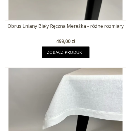
Obrus Lniany Biały Ręczna Mereżka - różne rozmiary
Cena
499,00 zł
ZOBACZ PRODUKT