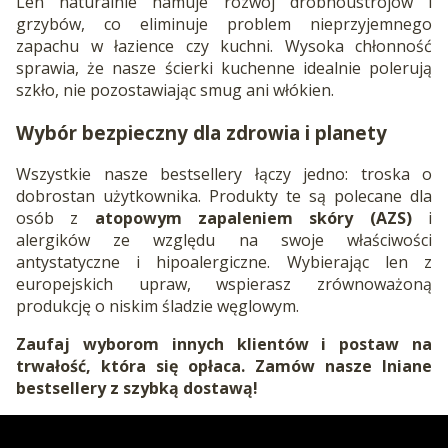
Len naturalnie hamuje rozwój drobnoustrojów i
grzybów, co eliminuje problem nieprzyjemnego
zapachu w łazience czy kuchni. Wysoka chłonność
sprawia, że nasze ścierki kuchenne idealnie polerują
szkło, nie pozostawiając smug ani włókien.
Wybór bezpieczny dla zdrowia i planety
Wszystkie nasze bestsellery łączy jedno: troska o
dobrostan użytkownika. Produkty te są polecane dla
osób z
atopowym zapaleniem skóry (AZS)
i
alergików ze względu na swoje właściwości
antystatyczne i hipoalergiczne. Wybierając len z
europejskich upraw, wspierasz zrównoważoną
produkcję o niskim śladzie węglowym.
Zaufaj wyborom innych klientów i postaw na
trwałość, która się opłaca. Zamów nasze lniane
bestsellery z szybką dostawą!