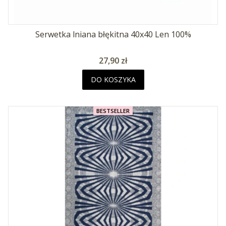
Serwetka lniana błękitna 40x40 Len 100%
Cena
27,90 zł
DO KOSZYKA
BESTSELLER