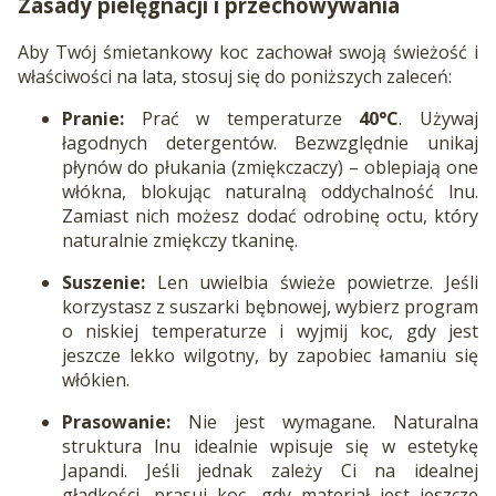
Zasady pielęgnacji i przechowywania
Aby Twój śmietankowy koc zachował swoją świeżość i
właściwości na lata, stosuj się do poniższych zaleceń:
Pranie:
Prać w temperaturze
40°C
. Używaj
łagodnych detergentów. Bezwzględnie unikaj
płynów do płukania (zmiękczaczy) – oblepiają one
włókna, blokując naturalną oddychalność lnu.
Zamiast nich możesz dodać odrobinę octu, który
naturalnie zmiękczy tkaninę.
Suszenie:
Len uwielbia świeże powietrze. Jeśli
korzystasz z suszarki bębnowej, wybierz program
o niskiej temperaturze i wyjmij koc, gdy jest
jeszcze lekko wilgotny, by zapobiec łamaniu się
włókien.
Prasowanie:
Nie jest wymagane. Naturalna
struktura lnu idealnie wpisuje się w estetykę
Japandi. Jeśli jednak zależy Ci na idealnej
gładkości, prasuj koc, gdy materiał jest jeszcze