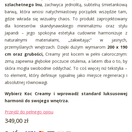
szlachetnego lnu
, zachwyca jednolitą, subtelną śmietankową
barwą, która wnosi natychmiastowy porządek wszędzie tam,
gdzie wkrada się wizualny chaos. To produkt zaprojektowany
dla koneserów skandynawskiego minimalizmu oraz stylu
Japandi – jego spokojna estetyka cudownie harmonizuje z
naturalnymi materiałami, „zakwitając” w jasnych,
przemyślanych wnętrzach. Dzięki dużym wymiarom
200 x 190
cm oraz grubości,
Creamy jest kocem w pełni całorocznym:
zimą zapewnia głębokie poczucie otulenia, a latem dba o to, by
skóra mogła swobodnie oddychać. To coś więcej niż tekstylia –
to element, który definiuje sypialnię jako miejsce regeneracji i
absolutnej równowagi.
Wybierz Koc Creamy i wprowadź standard luksusowej
harmonii do swojego wnętrza.
Przejdź do pełnego opisu
Cena
349,00 zł