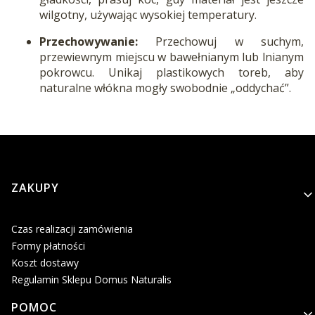
wilgotny, używając wysokiej temperatury.
Przechowywanie:
Przechowuj w suchym,
przewiewnym miejscu w bawełnianym lub lnianym
pokrowcu. Unikaj plastikowych toreb, aby
naturalne włókna mogły swobodnie „oddychać”.
Linki w stopce
ZAKUPY
Czas realizacji zamówienia
Formy płatności
Koszt dostawy
Regulamin Sklepu Domus Naturalis
POMOC