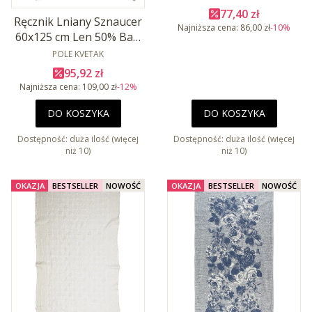
Cena promocyjna
77,40 zł
Ręcznik Lniany Sznaucer
Najniższa cena:
86,00 zł
-10%
60x125 cm Len 50% Baw
PRODUCENT
50%
POLE KVETAK
Cena promocyjna
95,92 zł
Najniższa cena:
109,00 zł
-12%
DO KOSZYKA
DO KOSZYKA
Dostępność:
duża ilość (więcej
Dostępność:
duża ilość (więcej
niż 10)
niż 10)
OKAZJA
BESTSELLER
NOWOŚĆ
OKAZJA
BESTSELLER
NOWOŚĆ