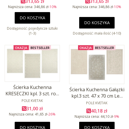
Cena promocyjna
Cena promocyjna
313,65 zł
313,65 zł
Najniższa cena:
346,86 zł
-10%
Najniższa cena:
346,86 zł
-10%
DO KOSZYKA
DO KOSZYKA
Dostępność:
pojedyncze sztuki
(1-3)
Dostępność:
mała ilość (4-10)
OKAZJA
BESTSELLER
OKAZJA
BESTSELLER
Ścierka Kuchenna
Ścierka Kuchenna Gałązki
KRESECZKI kpl. 3 szt. roz.
kpl.3 szt. 47 x 70 cm Len
47x70 cm Len 28% Baw
PRODUCENT
POLE KVETAK
28% Baw 72%
PRODUCENT
POLE KVETAK
72%
Cena promocyjna
31,00 zł
Cena promocyjna
40,18 zł
Najniższa cena:
41,65 zł
-26%
Najniższa cena:
44,10 zł
-9%
DO KOSZYKA
DO KOSZYKA