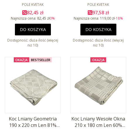
PRODUCENT
Baw 13%
cm Len 81% Baw 19%
PRODUCENT
POLE KVETAK
POLE KVETAK
Cena promocyjna
Cena promocyjna
82,45 zł
97,58 zł
Najniższa cena:
82,45 zł
0%
Najniższa cena:
119,00 zł
-18%
DO KOSZYKA
DO KOSZYKA
Dostępność:
duża ilość (więcej
Dostępność:
duża ilość (więcej
niż 10)
niż 10)
OKAZJA
BESTSELLER
OKAZJA
Koc Lniany Geometria
Koc Lniany Wesołe Okna
190 x 220 cm Len 81%
210 x 180 cm Len 60%
PRODUCENT
PRODUCENT