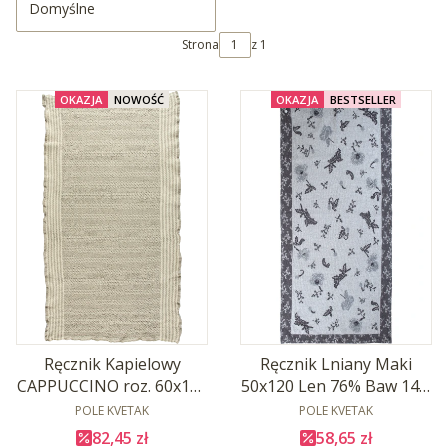
Domyślne
Strona
z 1
OKAZJA
NOWOŚĆ
OKAZJA
BESTSELLER
Ręcznik Kapielowy
Ręcznik Lniany Maki
CAPPUCCINO roz. 60x120
50x120 Len 76% Baw 14%
Len 33% Baw 67%
PRODUCENT
PRODUCENT
Grafitowy
POLE KVETAK
POLE KVETAK
Cena promocyjna
Cena promocyjna
82,45 zł
58,65 zł