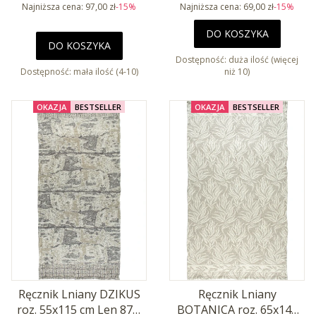
Najniższa cena:
97,00 zł
-15%
Najniższa cena:
69,00 zł
-15%
DO KOSZYKA
DO KOSZYKA
Dostępność:
duża ilość (więcej
Dostępność:
mała ilość (4-10)
niż 10)
OKAZJA
BESTSELLER
OKAZJA
BESTSELLER
Ręcznik Lniany DZIKUS
Ręcznik Lniany
roz. 55x115 cm Len 87%
BOTANICA roz. 65x145