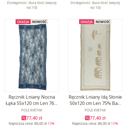
Dostępność:
duża ilość (więcej
Dostępność:
duża ilość (więcej
niż 10)
niż 10)
OKAZJA
NOWOŚĆ
OKAZJA
NOWOŚĆ
Ręcznik Lniany Nocna
Ręcznik Lniany Idą Słonie
Łąka 55x120 cm Len 76%
50x120 cm Len 75% Baw
PRODUCENT
Baw 24%
PRODUCENT
25%
POLE KVETAK
POLE KVETAK
Cena promocyjna
Cena promocyjna
77,40 zł
77,40 zł
Najniższa cena:
86,00 zł
-10%
Najniższa cena:
86,00 zł
-10%