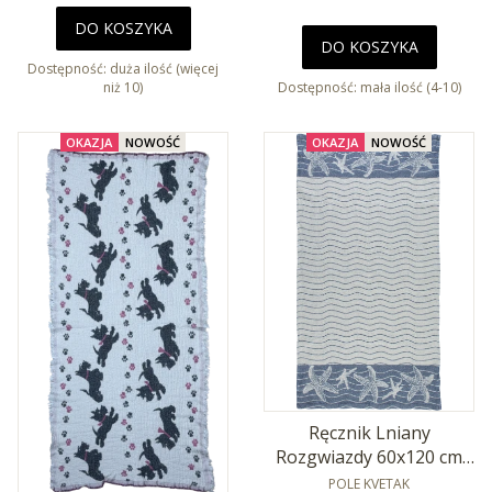
DO KOSZYKA
DO KOSZYKA
Dostępność:
duża ilość (więcej
niż 10)
Dostępność:
mała ilość (4-10)
OKAZJA
NOWOŚĆ
OKAZJA
NOWOŚĆ
Ręcznik Lniany
Rozgwiazdy 60x120 cm
Len 72% Baw 28%
PRODUCENT
POLE KVETAK