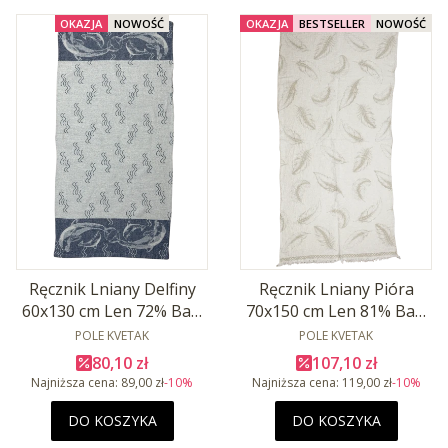
OKAZJA
NOWOŚĆ
OKAZJA
BESTSELLER
NOWOŚĆ
Ręcznik Lniany Pióra
Ręcznik Lniany Delfiny
70x150 cm Len 81% Baw
60x130 cm Len 72% Baw
PRODUCENT
19%
PRODUCENT
28%
POLE KVETAK
POLE KVETAK
Cena promocyjna
Cena promocyjna
107,10 zł
80,10 zł
Najniższa cena:
119,00 zł
-10%
Najniższa cena:
89,00 zł
-10%
DO KOSZYKA
DO KOSZYKA