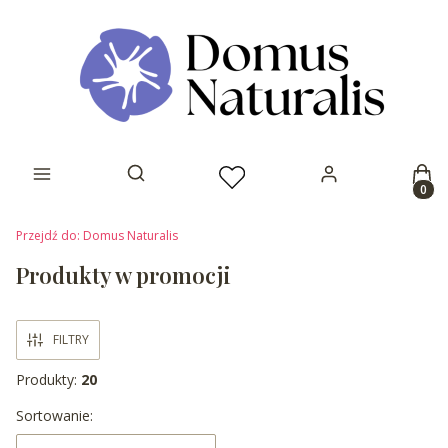
Prod
Otwórz wyszukiwarkę
Przejdź do:
Domus Naturalis
Produkty w promocji
FILTRY
Produkty:
20
Lista produktów
Sortowanie: