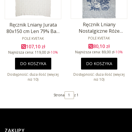
Ręcznik Lniany
Ręcznik Lniany Jurata
Nostalgiczne Róże
80x150 cm Len 79% Baw
60x130 cm Len 87% Baw
PRODUCENT
PRODUCENT
21%
POLE KVETAK
POLE KVETAK
13%
Cena promocyjna
Cena promocyjna
80,10 zł
107,10 zł
Najniższa cena:
89,00 zł
-10%
Najniższa cena:
119,00 zł
-10%
DO KOSZYKA
DO KOSZYKA
Dostępność:
duża ilość (więcej
Dostępność:
duża ilość (więcej
niż 10)
niż 10)
Strona
z 1
Linki w stopce
ZAKUPY