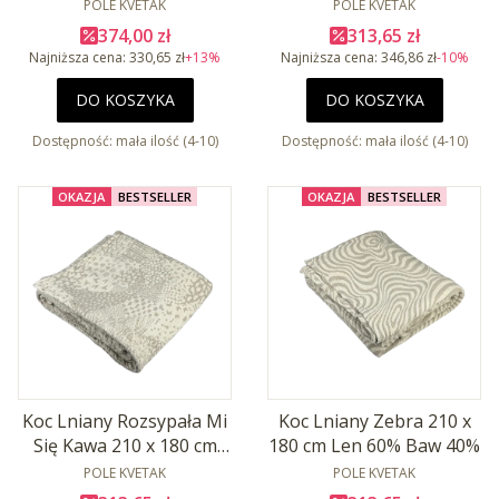
Baw 19%
Baw 40%
POLE KVETAK
POLE KVETAK
Cena promocyjna
Cena promocyjna
374,00 zł
313,65 zł
Najniższa cena:
330,65 zł
+13%
Najniższa cena:
346,86 zł
-10%
DO KOSZYKA
DO KOSZYKA
Dostępność:
mała ilość (4-10)
Dostępność:
mała ilość (4-10)
OKAZJA
BESTSELLER
OKAZJA
BESTSELLER
Koc Lniany Rozsypała Mi
Koc Lniany Zebra 210 x
Się Kawa 210 x 180 cm
180 cm Len 60% Baw 40%
Len 60% Baw 40%
PRODUCENT
PRODUCENT
POLE KVETAK
POLE KVETAK