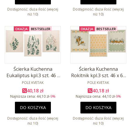
Dostępność:
duża ilość (więcej
Dostępność:
duża ilość (więcej
niż 10)
niż 10)
OKAZJA
BESTSELLER
OKAZJA
BESTSELLER
Ścierka Kuchenna
Ścierka Kuchenna
Eukaliptus kpl.3 szt. 46 x
Rokitnik kpl.3 szt. 46 x 60
60 cm Len 56% Baw 44%
PRODUCENT
cm Len 53% Baw 47%
PRODUCENT
POLE KVETAK
POLE KVETAK
Cena promocyjna
Cena promocyjna
40,18 zł
40,18 zł
Najniższa cena:
44,10 zł
-9%
Najniższa cena:
44,10 zł
-9%
DO KOSZYKA
DO KOSZYKA
Dostępność:
duża ilość (więcej
Dostępność:
duża ilość (więcej
niż 10)
niż 10)