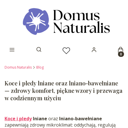
Prod
Otwórz wyszukiwarkę
Domus Naturalis
Blog
Koce i pledy lniane oraz lniano-bawełniane
— zdrowy komfort, piękne wzory i przewaga
w codziennym użyciu
Koce i pledy
lniane
oraz
lniano-bawełniane
zapewniają zdrowy mikroklimat: oddychają, regulują