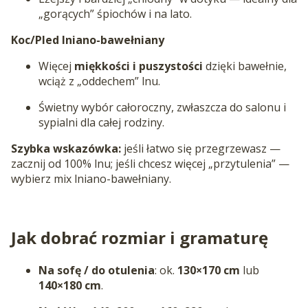
„gorących” śpiochów i na lato.
Koc/Pled lniano-bawełniany
Więcej
miękkości i puszystości
dzięki bawełnie,
wciąż z „oddechem” lnu.
Świetny wybór całoroczny, zwłaszcza do salonu i
sypialni dla całej rodziny.
Szybka wskazówka:
jeśli łatwo się przegrzewasz —
zacznij od 100% lnu; jeśli chcesz więcej „przytulenia” —
wybierz mix lniano-bawełniany.
Jak dobrać rozmiar i gramaturę
Na sofę / do otulenia
: ok.
130×170 cm
lub
140×180 cm
.