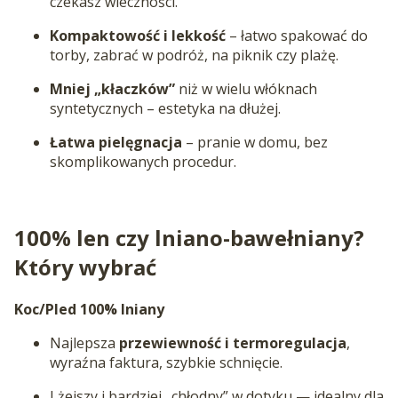
czekasz wieczności.
Kompaktowość i lekkość
– łatwo spakować do
torby, zabrać w podróż, na piknik czy plażę.
Mniej „kłaczków”
niż w wielu włóknach
syntetycznych – estetyka na dłużej.
Łatwa pielęgnacja
– pranie w domu, bez
skomplikowanych procedur.
100% len czy lniano-bawełniany?
Który wybrać
Koc/Pled 100% lniany
Najlepsza
przewiewność i termoregulacja
,
wyraźna faktura, szybkie schnięcie.
Lżejszy i bardziej „chłodny” w dotyku — idealny dla