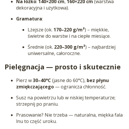
Na łóżko
:
140×200 cm
,
160×220 cm
(warstwa
dekoracyjna i użytkowa).
Gramatura
:
Lżejsze (ok.
170–220 g/m²
) – miękkie,
świetne do warstw i na ciepłe miesiące.
Średnie (ok.
220–300 g/m²
) – najbardziej
uniwersalne, całoroczne.
Pielęgnacja — prosto i skutecznie
Pierz w
30–40°C
(jasne do 60°C),
bez płynu
zmiękczającego
— ogranicza chłonność.
Susz na powietrzu lub w niskiej temperaturze;
strzepnij po praniu.
Prasowanie? Nie trzeba — naturalna, miękka fala
lnu to część uroku.