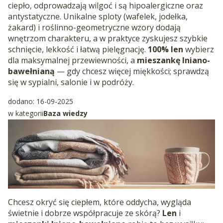
ciepło, odprowadzają wilgoć i są hipoalergiczne oraz
antystatyczne. Unikalne sploty (wafelek, jodełka,
żakard) i roślinno-geometryczne wzory dodają
wnętrzom charakteru, a w praktyce zyskujesz szybkie
schnięcie, lekkość i łatwą pielęgnację.
100% len
wybierz
dla maksymalnej przewiewności, a
mieszankę lniano-
bawełnianą
— gdy chcesz więcej miękkości; sprawdzą
się w sypialni, salonie i w podróży.
dodano: 16-09-2025
w kategorii
Baza wiedzy
Chcesz okryć się ciepłem, które oddycha, wygląda
świetnie i dobrze współpracuje ze skórą?
Len
i