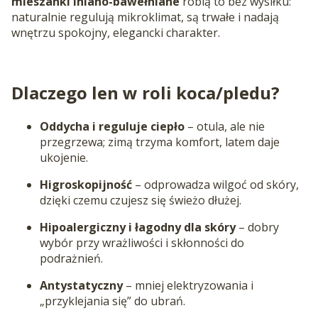
mieszanki lniano-bawełniane
robią to bez wysiłku:
naturalnie regulują mikroklimat, są trwałe i nadają
wnętrzu spokojny, elegancki charakter.
Dlaczego len w roli koca/pledu?
Oddycha i reguluje ciepło
– otula, ale nie
przegrzewa; zimą trzyma komfort, latem daje
ukojenie.
Higroskopijność
– odprowadza wilgoć od skóry,
dzięki czemu czujesz się świeżo dłużej.
Hipoalergiczny i łagodny dla skóry
– dobry
wybór przy wrażliwości i skłonności do
podrażnień.
Antystatyczny
– mniej elektryzowania i
„przyklejania się” do ubrań.