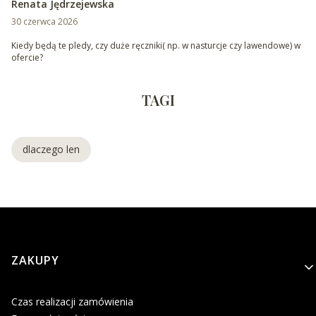
Renata Jędrzejewska
30 czerwca 2026
Kiedy będą te pledy, czy duże ręczniki( np. w nasturcje czy lawendowe) w
ofercie?
TAGI
dlaczego len
Linki w stopce
ZAKUPY
Czas realizacji zamówienia