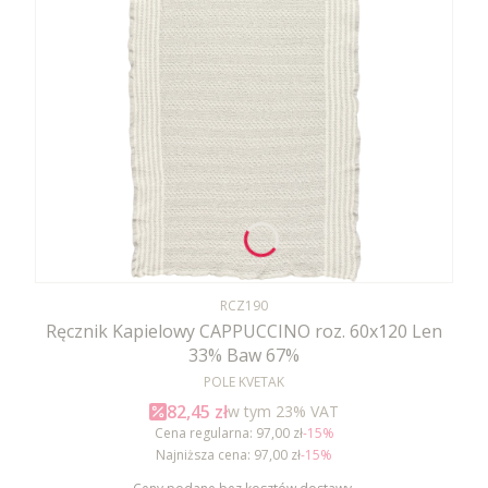
Kod produktu
RCZ190
Ręcznik Kapielowy CAPPUCCINO roz. 60x120 Len
33% Baw 67%
PRODUCENT
POLE KVETAK
Cena promocyjna brutto
82,45 zł
w tym %s VAT
w tym
23%
VAT
Cena regularna:
97,00 zł
-15%
Najniższa cena:
97,00 zł
-15%