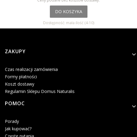
Ceny podane bez kosztów dostawy.
DO KOSZYKA
Dostępność:
mała ilość (4-10)
Linki w stopce
ZAKUPY
Czas realizacji zamówienia
Formy płatności
Koszt dostawy
Regulamin Sklepu Domus Naturalis
POMOC
Porady
Jak kupować?
Częste pytania