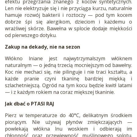
efektu przegrzania znanego z koców syntetycznych.
Len nie elektryzuje się i nie przyciąga kurzu, naturalnie
hamuje rozwój bakterii i roztoczy — pod tym kocem
dobrze śpi się alergikom, dzieciom i każdemu o
wrażliwej skórze. Bawełna w splocie dodaje miękkości
od pierwszego dotyku.
Zakup na dekady, nie na sezon
Włókno lniane jest najwytrzymalszym włóknem
naturalnym — o jedną trzecią mocniejszym od bawełny.
Koc nie mechaci się, nie pilinguje i nie traci kształtu, a
każde pranie czyni tkaninę bardziej miękką i
szlachetniejszą. Ogród na tym kocu będzie kwitł latami
— i z każdym rokiem na coraz miększej tkaninie.
Jak dbać o PTASI RAJ
Pierz w temperaturze do 40°C, delikatnym środkiem
piorącym. Nie używaj płynów zmiękczających —
powlekają włókna lnu woskiem i odbierają im
chłonność oraz przewiewność muślinowego splotu.