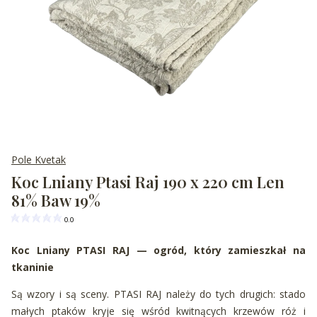
Pole Kvetak
Koc Lniany Ptasi Raj 190 x 220 cm Len
81% Baw 19%
0.0
Koc
Lniany PTASI RAJ — ogród, który
zamieszkał na
tkaninie
Są wzory i
są sceny. PTASI
RAJ należy do
tych drugich:
stado
małych ptaków
kryje się
wśród kwitnących
krzewów róż i