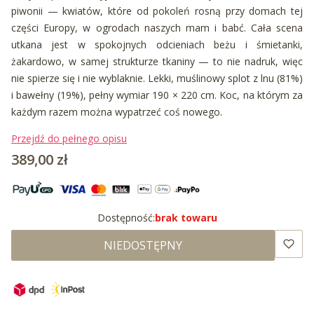
piwonii —
kwiatów,
które od
pokoleń rosną przy domach tej
części
Europy, w ogrodach naszych mam i babć.
Cała scena
utkana jest w spokojnych
odcieniach beżu i śmietanki,
żakardowo,
w samej strukturze tkaniny — to nie
nadruk, więc
nie spierze się i nie
wyblaknie. Lekki, muślinowy splot z lnu
(81%)
i bawełny (19%), pełny wymiar 190
× 220 cm. Koc, na którym za
każdym
razem można wypatrzeć coś nowego.
Przejdź do pełnego opisu
Cena
389,00 zł
Dostępność:
brak towaru
NIEDOSTĘPNY