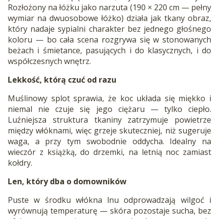
Rozłożony na łóżku jako narzuta (190 × 220 cm — pełny
wymiar na dwuosobowe łóżko) działa jak tkany obraz,
który nadaje sypialni charakter bez jednego głośnego
koloru — bo cała scena rozgrywa się w stonowanych
beżach i śmietance, pasujących i do klasycznych, i do
współczesnych wnętrz.
Lekkość, którą czuć od razu
Muślinowy splot sprawia, że koc układa się miękko i
niemal nie czuje się jego ciężaru — tylko ciepło.
Luźniejsza struktura tkaniny zatrzymuje powietrze
między włóknami, więc grzeje skuteczniej, niż sugeruje
waga, a przy tym swobodnie oddycha. Idealny na
wieczór z książką, do drzemki, na letnią noc zamiast
kołdry.
Len, który dba o domowników
Puste w środku włókna lnu odprowadzają wilgoć i
wyrównują temperaturę — skóra pozostaje sucha, bez