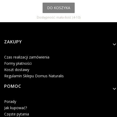
DO KOSZYKA
Dostępność:
mała ilość (4-10)
Linki w stopce
ZAKUPY
Czas realizacji zamówienia
Formy płatności
Koszt dostawy
Regulamin Sklepu Domus Naturalis
POMOC
Porady
Jak kupować?
Częste pytania