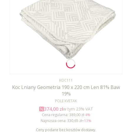
Kod produktu
KOC111
Koc Lniany Geometria 190 x 220 cm Len 81% Baw
19%
PRODUCENT
POLE KVETAK
Cena promocyjna brutto
374,00 zł
w tym %s VAT
w tym
23%
VAT
Cena regularna:
389,00 zł
-4%
Najniższa cena:
330,65 zł
+13%
Ceny podane bez kosztów dostawy.