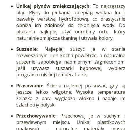
Unikaj płynów zmiękczających:
To najczęstszy
błąd. Płyny do płukania oblepiają włókna lnu i
bawełny warstwą hydrofobową, co drastycznie
obniża ich zdolność do chłonięcia wody. Do
płukania najlepiej użyć odrobiny octu, który
naturalnie zmiękcza tkaninę i utrwala kolory.
Suszenie
: Najlepiej suszyć je w stanie
rozwieszonym. Len kocha powietrze, a naturalne
suszenie zapobiega nadmiernym zagnieceniom.
Jeśli używasz suszarki bębnowej, wybierz
program o niskiej temperaturze.
Prasowanie
: Ścierki najlepiej prasować, gdy są
jeszcze lekko wilgotne. Wysoka temperatura
żelazka z parą wygładza włókna i nadaje im
szlachetny połysk.
Przechowywanie
: Przechowuj je w suchym i
przewiewnym miejscu. Unikaj plastikowych
opakowań – naturalne materiały muszą