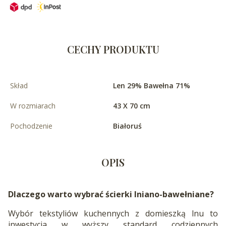
CECHY PRODUKTU
Skład
Len 29% Bawełna 71%
W rozmiarach
43 X 70 cm
Pochodzenie
Białoruś
OPIS
Dlaczego warto wybrać ścierki lniano-bawełniane?
Wybór tekstyliów kuchennych z domieszką lnu to
inwestycja w wyższy standard codziennych