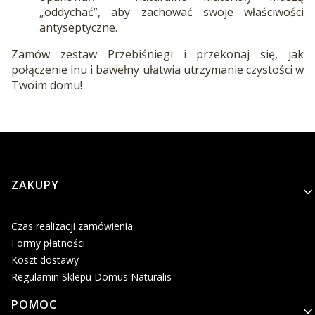
„oddychać”, aby zachować swoje właściwości
antyseptyczne.
Zamów zestaw Przebiśniegi i przekonaj się, jak
połączenie lnu i bawełny ułatwia utrzymanie czystości w
Twoim domu!
Linki w stopce
ZAKUPY
Czas realizacji zamówienia
Formy płatności
Koszt dostawy
Regulamin Sklepu Domus Naturalis
POMOC