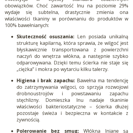
obowiązków. Choć zawartość lnu na poziomie 29%
wydaje się subtelna, drastycznie zmienia ona
właściwości tkaniny w porównaniu do produktów w
100% bawełnianych:
Skuteczność osuszania:
Len posiada unikalną
strukturę kapilarną, która sprawia, że wilgoć jest
błyskawicznie transportowana z powierzchni
naczyń do wnętrza włókna, a następnie szybko
odparowywana. Dzięki temu ścierka nie staje się
„ciężka” i mokra po wytarciu kilku talerzy.
Higiena i brak zapachu:
Bawełna ma tendencję
do zatrzymywania wilgoci, co sprzyja rozwojowi
drobnoustrojów i powstawaniu zapachu
stęchlizny. Domieszka lnu nadaje tkaninie
właściwości bakteriostatyczne – ścierka dłużej
pozostaje świeża i bezpieczna w kontakcie z
żywnością.
Polerowanie bez smug:
Włókna lniane są